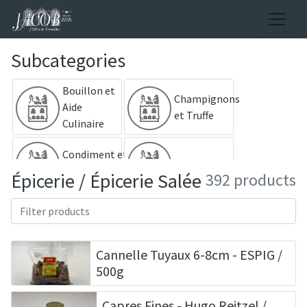
Subcategories
Bouillon et
Champignons
Aide
et Truffe
Culinaire
Condiment et
Conserves
Assaisonnement
Épicerie
/ Épicerie Salée
392 products
Farine et
Huiles et
Chapelure
Vinaigres
Cannelle Tuyaux 6-8cm - ESPIG /
Pâtes - Riz -
Produits
500g
Céréales
Apéritif
Capres Fines - Hugo Reitzel /