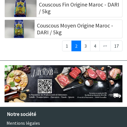
Couscous Fin Origine Maroc - DARI
/ 5kg
Couscous Moyen Origine Maroc -
DARI / 5kg
1
2
3
4
17
Notre société
Mentions légales