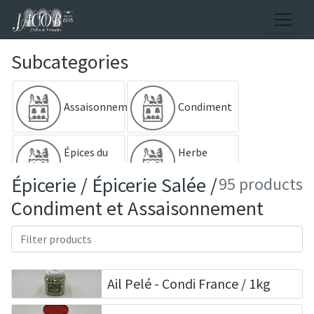
Subcategories
Assaisonnement
Condiment
Épices du
Herbe
Monde
Déshydraté
Épicerie
/
Épicerie Salée
/
95 products
Condiment et Assaisonnement
Sel et
Poivre
Ail Pelé - Condi France / 1kg