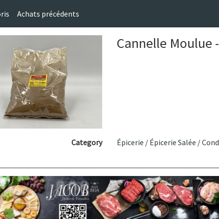
ris
Achats précédents
Cannelle Moulue -
Category
Épicerie
/
Épicerie Salée
/
Cond