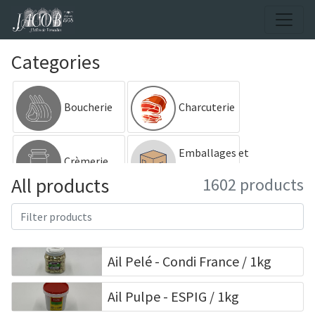
Categories
Boucherie
Charcuterie
Emballages et
Crèmerie
consommables
All products
1602 products
Fruits et
Épicerie
Légumes
Ail Pelé - Condi France / 1kg
Gibier
Margarine
Ail Pulpe - ESPIG / 1kg