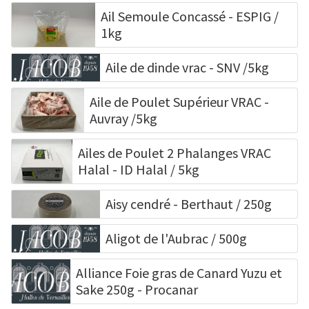
Produits de
Surgelé
Ail Semoule Concassé - ESPIG /
la mer
1kg
Vins et
Traiteur
Aile de dinde vrac - SNV /5kg
Champagnes
Aile de Poulet Supérieur VRAC -
Auvray /5kg
Ailes de Poulet 2 Phalanges VRAC
Halal - ID Halal / 5kg
Aisy cendré - Berthaut / 250g
Aligot de l'Aubrac / 500g
Alliance Foie gras de Canard Yuzu et
Sake 250g - Procanar