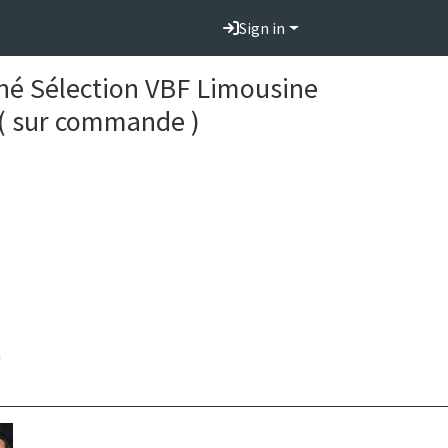
Sign in
iné Sélection VBF Limousine
g ( sur commande )
n