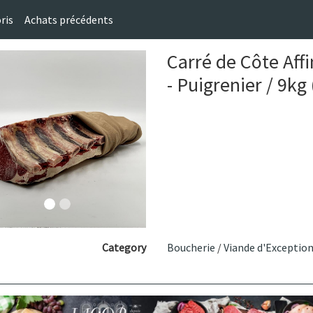
ris
Achats précédents
Carré de Côte Aff
- Puigrenier / 9k
Category
Boucherie
/
Viande d'Exceptio