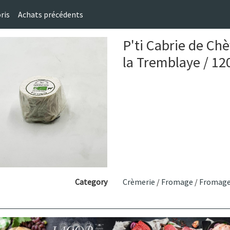
ris
Achats précédents
P'ti Cabrie de Ch
la Tremblaye / 12
Category
Crèmerie
/
Fromage
/
Fromage