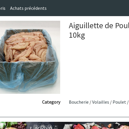
ris
Achats précédents
Aiguillette de Po
10kg
Category
Boucherie
/
Volailles
/
Poulet