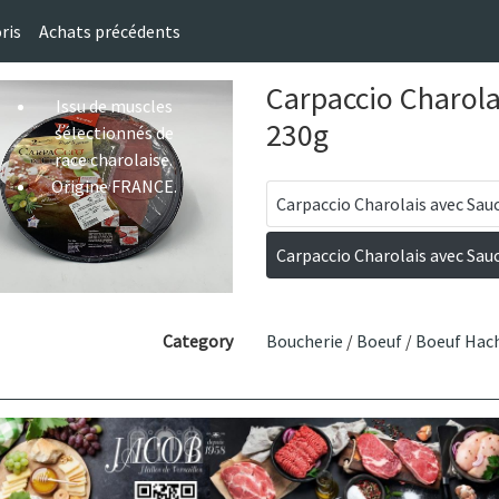
ris
Achats précédents
Carpaccio Charola
Issu de muscles
230g
sélectionnés de
race charolaise.
Origine FRANCE.
Carpaccio Charolais avec Sauc
Carpaccio Charolais avec Sauc
Category
Boucherie
/
Boeuf
/
Boeuf Hac