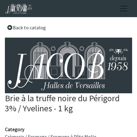
Back to catalog
Brie à la truffe noire du Périgord
3% / Yvelines - 1 kg
Category
Crèmerie
/
Fromage
/
Fromage à Pâte Molle