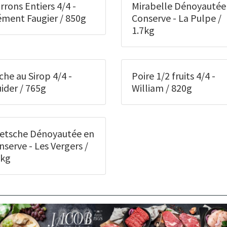
rrons Entiers 4/4 -
Mirabelle Dénoyautée
ément Faugier / 850g
Conserve - La Pulpe /
1.7kg
che au Sirop 4/4 -
Poire 1/2 fruits 4/4 -
uider / 765g
William / 820g
etsche Dénoyautée en
nserve - Les Vergers /
7kg