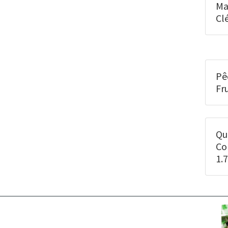
Ma
Cl
Pê
Fr
Qu
Co
1.