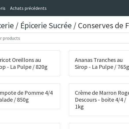
ris
Achats précédents
cerie
/
Épicerie Sucrée
/ Conserves de F
ricot Oreillons au
Ananas Tranches au
rop - La Pulpe / 820g
Sirop - La Pulpe / 765
mpote de Pomme 4/4
Crème de Marron Rog
Valade / 850g
Descours - boite 4/4 /
1kg