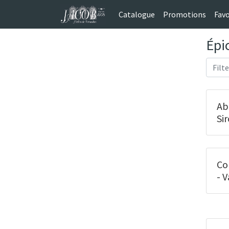
Catalogue
Promotions
Favo
Épi
Ab
Si
Co
- 