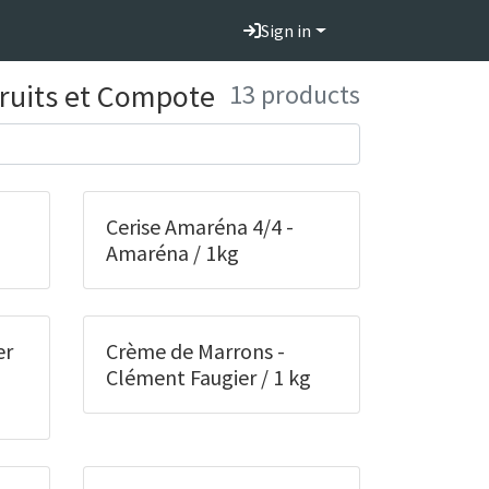
Sign in
ruits et Compote
13 products
Cerise Amaréna 4/4 -
g
Amaréna / 1kg
er
Crème de Marrons -
Clément Faugier / 1 kg